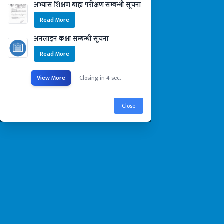
अभ्यास शिक्षण बाह्य परीक्षण सम्बन्धी सूचना
+977 29 421116,
+977 9852099705
Read More
smcdingla@gmail.com
अनलाइन कक्षा सम्बन्धी सूचना
Read More
Google Map
View More
Closing in
3
sec.
Close